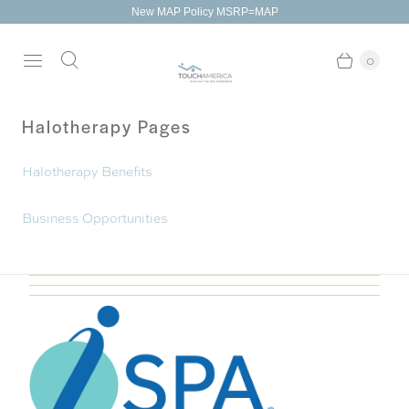
New MAP Policy MSRP=MAP
0
Halotherapy Pages
Halotherapy Benefits
Business Opportunities