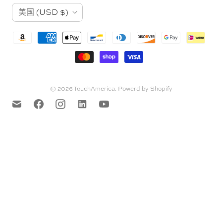
言
国
美国
(USD $)
家
© 2026
TouchAmerica
.
Powerd by Shopify