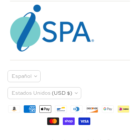
I
Español
d
P
Estados Unidos
(USD $)
i
a
o
í
m
s
a